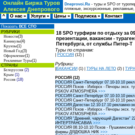
Онлайн Биржа Туров
Dneprovoi.Ru
- туры и SPO от туропе
Алексея Днепрового
пляжные, экскурсионные, рекламные,
^
О нас »
Услуги »
Цены »
Подписка »
Контакт
Показать
ВСЕ СПО
РУБРИКИ
18 SPO турфирм по отдыху за 09
Новости
(3)
презентации, вакансии - тураге
Каникулы
(4)
Петербурга, от службы Питер-Т
Круизы
(1)
Туры по странам:
Новый Год
(3)
|
РОССИЯ
(12)
|
Оформление
(1)
Рекламные Туры
(1)
Рубрики:
СТРАНЫ
|
ВАКАНСИИ
(1)
|
ТУРЫ НА ЛЕТО
(2)
|
ТУР
Белоруссия
(2)
Крым
(1)
РОССИЯ (12)
Россия
(18)
РОССИЯ Санкт-Петербург 07.10-10.10 рек
РОССИЯ Псков - Изборск - Печоры экск. ту
PSKOV ATMOSPHERA
>>>
РОССИЯ Санкт-Петербург 07.10-10.10 рек
РОССИЯ Санкт-Петербург 07.10-10.10 рек
РОССИЯ Дагестан 12.10-17.10 рекламно-эк
РОССИЯ Псков - Изборск - Печоры экск. ту
PSKOV ATMOSPHERA
>>>
РОССИЯ "Древний, чарующий Дагестан" 22.1
ИНТЕРТРАНСАВИА
>>>
РОССИЯ 08.10-10.10 Псков - Пушкиинский и
фирмы ДЯДЮШКА НИК
>>>