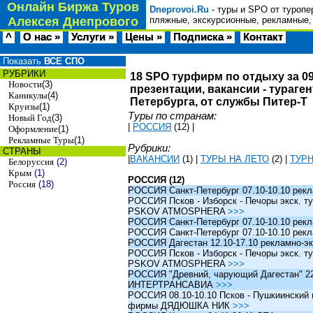
Онлайн Биржа Туров
Dneprovoi.Ru
- туры и SPO от туропе
Алексея Днепрового
пляжные, экскурсионные, рекламные,
^
О нас »
Услуги »
Цены »
Подписка »
Контакт
Показать
ВСЕ СПО
РУБРИКИ
18 SPO турфирм по отдыху за 09
Новости
(3)
презентации, вакансии - тураге
Каникулы
(4)
Петербурга, от службы Питер-Т
Круизы
(1)
Туры по странам:
Новый Год
(3)
|
РОССИЯ
(12)
|
Оформление
(1)
Рекламные Туры
(1)
Рубрики:
СТРАНЫ
|
ВАКАНСИИ
(1)
|
ТУРЫ НА ЛЕТО
(2)
|
ТУР
Белоруссия
(2)
Крым
(1)
РОССИЯ (12)
Россия
(18)
РОССИЯ Санкт-Петербург 07.10-10.10 рек
РОССИЯ Псков - Изборск - Печоры экск. ту
PSKOV ATMOSPHERA
>>>
РОССИЯ Санкт-Петербург 07.10-10.10 рек
РОССИЯ Санкт-Петербург 07.10-10.10 рек
РОССИЯ Дагестан 12.10-17.10 рекламно-эк
РОССИЯ Псков - Изборск - Печоры экск. ту
PSKOV ATMOSPHERA
>>>
РОССИЯ "Древний, чарующий Дагестан" 22.1
ИНТЕРТРАНСАВИА
>>>
РОССИЯ 08.10-10.10 Псков - Пушкиинский и
фирмы ДЯДЮШКА НИК
>>>