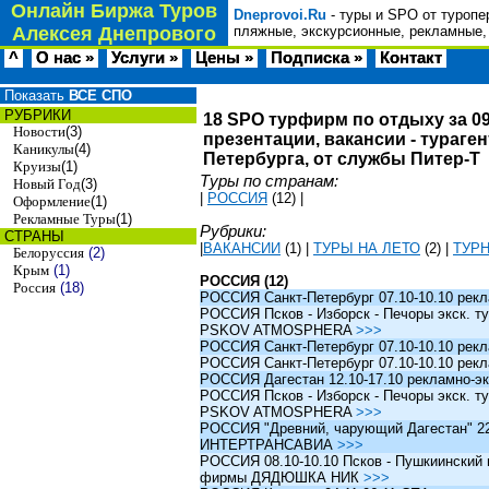
Онлайн Биржа Туров
Dneprovoi.Ru
- туры и SPO от туропе
Алексея Днепрового
пляжные, экскурсионные, рекламные,
^
О нас »
Услуги »
Цены »
Подписка »
Контакт
Показать
ВСЕ СПО
РУБРИКИ
18 SPO турфирм по отдыху за 09
Новости
(3)
презентации, вакансии - тураге
Каникулы
(4)
Петербурга, от службы Питер-Т
Круизы
(1)
Туры по странам:
Новый Год
(3)
|
РОССИЯ
(12)
|
Оформление
(1)
Рекламные Туры
(1)
Рубрики:
СТРАНЫ
|
ВАКАНСИИ
(1)
|
ТУРЫ НА ЛЕТО
(2)
|
ТУР
Белоруссия
(2)
Крым
(1)
РОССИЯ (12)
Россия
(18)
РОССИЯ Санкт-Петербург 07.10-10.10 рек
РОССИЯ Псков - Изборск - Печоры экск. ту
PSKOV ATMOSPHERA
>>>
РОССИЯ Санкт-Петербург 07.10-10.10 рек
РОССИЯ Санкт-Петербург 07.10-10.10 рек
РОССИЯ Дагестан 12.10-17.10 рекламно-эк
РОССИЯ Псков - Изборск - Печоры экск. ту
PSKOV ATMOSPHERA
>>>
РОССИЯ "Древний, чарующий Дагестан" 22.1
ИНТЕРТРАНСАВИА
>>>
РОССИЯ 08.10-10.10 Псков - Пушкиинский и
фирмы ДЯДЮШКА НИК
>>>