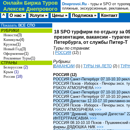
Онлайн Биржа Туров
Dneprovoi.Ru
- туры и SPO от туропе
Алексея Днепрового
пляжные, экскурсионные, рекламные,
^
О нас »
Услуги »
Цены »
Подписка »
Контакт
Показать
ВСЕ СПО
РУБРИКИ
18 SPO турфирм по отдыху за 09
Новости
(3)
презентации, вакансии - тураге
Каникулы
(4)
Петербурга, от службы Питер-Т
Круизы
(1)
Туры по странам:
Новый Год
(3)
|
РОССИЯ
(12)
|
Оформление
(1)
Рекламные Туры
(1)
Рубрики:
СТРАНЫ
|
ВАКАНСИИ
(1)
|
ТУРЫ НА ЛЕТО
(2)
|
ТУР
Белоруссия
(2)
Крым
(1)
РОССИЯ (12)
Россия
(18)
РОССИЯ Санкт-Петербург 07.10-10.10 рек
РОССИЯ Псков - Изборск - Печоры экск. ту
PSKOV ATMOSPHERA
>>>
РОССИЯ Санкт-Петербург 07.10-10.10 рек
РОССИЯ Санкт-Петербург 07.10-10.10 рек
РОССИЯ Дагестан 12.10-17.10 рекламно-эк
РОССИЯ Псков - Изборск - Печоры экск. ту
PSKOV ATMOSPHERA
>>>
РОССИЯ "Древний, чарующий Дагестан" 22.1
ИНТЕРТРАНСАВИА
>>>
РОССИЯ 08.10-10.10 Псков - Пушкиинский и
фирмы ДЯДЮШКА НИК
>>>