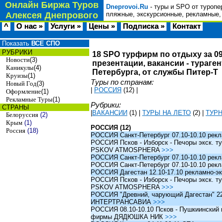
Онлайн Биржа Туров
Dneprovoi.Ru
- туры и SPO от туропе
Алексея Днепрового
пляжные, экскурсионные, рекламные,
^
О нас »
Услуги »
Цены »
Подписка »
Контакт
Показать
ВСЕ СПО
РУБРИКИ
18 SPO турфирм по отдыху за 09
Новости
(3)
презентации, вакансии - тураге
Каникулы
(4)
Петербурга, от службы Питер-Т
Круизы
(1)
Туры по странам:
Новый Год
(3)
|
РОССИЯ
(12)
|
Оформление
(1)
Рекламные Туры
(1)
Рубрики:
СТРАНЫ
|
ВАКАНСИИ
(1)
|
ТУРЫ НА ЛЕТО
(2)
|
ТУР
Белоруссия
(2)
Крым
(1)
РОССИЯ (12)
Россия
(18)
РОССИЯ Санкт-Петербург 07.10-10.10 рек
РОССИЯ Псков - Изборск - Печоры экск. ту
PSKOV ATMOSPHERA
>>>
РОССИЯ Санкт-Петербург 07.10-10.10 рек
РОССИЯ Санкт-Петербург 07.10-10.10 рек
РОССИЯ Дагестан 12.10-17.10 рекламно-эк
РОССИЯ Псков - Изборск - Печоры экск. ту
PSKOV ATMOSPHERA
>>>
РОССИЯ "Древний, чарующий Дагестан" 22.1
ИНТЕРТРАНСАВИА
>>>
РОССИЯ 08.10-10.10 Псков - Пушкиинский и
фирмы ДЯДЮШКА НИК
>>>