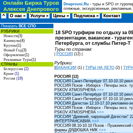
Онлайн Биржа Туров
Dneprovoi.Ru
- туры и SPO от туропе
Алексея Днепрового
пляжные, экскурсионные, рекламные,
^
О нас »
Услуги »
Цены »
Подписка »
Контакт
Показать
ВСЕ СПО
РУБРИКИ
18 SPO турфирм по отдыху за 09
Новости
(3)
презентации, вакансии - тураге
Каникулы
(4)
Петербурга, от службы Питер-Т
Круизы
(1)
Туры по странам:
Новый Год
(3)
|
РОССИЯ
(12)
|
Оформление
(1)
Рекламные Туры
(1)
Рубрики:
СТРАНЫ
|
ВАКАНСИИ
(1)
|
ТУРЫ НА ЛЕТО
(2)
|
ТУР
Белоруссия
(2)
Крым
(1)
РОССИЯ (12)
Россия
(18)
РОССИЯ Санкт-Петербург 07.10-10.10 рек
РОССИЯ Псков - Изборск - Печоры экск. ту
PSKOV ATMOSPHERA
>>>
РОССИЯ Санкт-Петербург 07.10-10.10 рек
РОССИЯ Санкт-Петербург 07.10-10.10 рек
РОССИЯ Дагестан 12.10-17.10 рекламно-эк
РОССИЯ Псков - Изборск - Печоры экск. ту
PSKOV ATMOSPHERA
>>>
РОССИЯ "Древний, чарующий Дагестан" 22.1
ИНТЕРТРАНСАВИА
>>>
РОССИЯ 08.10-10.10 Псков - Пушкиинский и
фирмы ДЯДЮШКА НИК
>>>