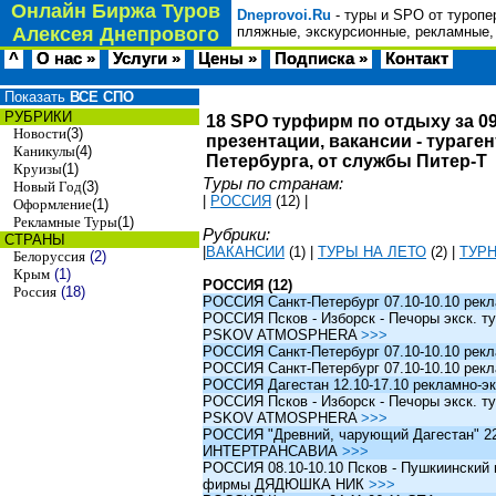
Онлайн Биржа Туров
Dneprovoi.Ru
- туры и SPO от туропе
Алексея Днепрового
пляжные, экскурсионные, рекламные,
^
О нас »
Услуги »
Цены »
Подписка »
Контакт
Показать
ВСЕ СПО
РУБРИКИ
18 SPO турфирм по отдыху за 09
Новости
(3)
презентации, вакансии - тураге
Каникулы
(4)
Петербурга, от службы Питер-Т
Круизы
(1)
Туры по странам:
Новый Год
(3)
|
РОССИЯ
(12)
|
Оформление
(1)
Рекламные Туры
(1)
Рубрики:
СТРАНЫ
|
ВАКАНСИИ
(1)
|
ТУРЫ НА ЛЕТО
(2)
|
ТУР
Белоруссия
(2)
Крым
(1)
РОССИЯ (12)
Россия
(18)
РОССИЯ Санкт-Петербург 07.10-10.10 рек
РОССИЯ Псков - Изборск - Печоры экск. ту
PSKOV ATMOSPHERA
>>>
РОССИЯ Санкт-Петербург 07.10-10.10 рек
РОССИЯ Санкт-Петербург 07.10-10.10 рек
РОССИЯ Дагестан 12.10-17.10 рекламно-эк
РОССИЯ Псков - Изборск - Печоры экск. ту
PSKOV ATMOSPHERA
>>>
РОССИЯ "Древний, чарующий Дагестан" 22.1
ИНТЕРТРАНСАВИА
>>>
РОССИЯ 08.10-10.10 Псков - Пушкиинский и
фирмы ДЯДЮШКА НИК
>>>