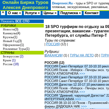
Онлайн Биржа Туров
Dneprovoi.Ru
- туры и SPO от туропе
Алексея Днепрового
пляжные, экскурсионные, рекламные,
^
О нас »
Услуги »
Цены »
Подписка »
Контакт
Показать
ВСЕ СПО
РУБРИКИ
18 SPO турфирм по отдыху за 09
Новости
(3)
презентации, вакансии - тураге
Каникулы
(4)
Петербурга, от службы Питер-Т
Круизы
(1)
Туры по странам:
Новый Год
(3)
|
РОССИЯ
(12)
|
Оформление
(1)
Рекламные Туры
(1)
Рубрики:
СТРАНЫ
|
ВАКАНСИИ
(1)
|
ТУРЫ НА ЛЕТО
(2)
|
ТУР
Белоруссия
(2)
Крым
(1)
РОССИЯ (12)
Россия
(18)
РОССИЯ Санкт-Петербург 07.10-10.10 рек
РОССИЯ Псков - Изборск - Печоры экск. ту
PSKOV ATMOSPHERA
>>>
РОССИЯ Санкт-Петербург 07.10-10.10 рек
РОССИЯ Санкт-Петербург 07.10-10.10 рек
РОССИЯ Дагестан 12.10-17.10 рекламно-эк
РОССИЯ Псков - Изборск - Печоры экск. ту
PSKOV ATMOSPHERA
>>>
РОССИЯ "Древний, чарующий Дагестан" 22.1
ИНТЕРТРАНСАВИА
>>>
РОССИЯ 08.10-10.10 Псков - Пушкиинский и
фирмы ДЯДЮШКА НИК
>>>