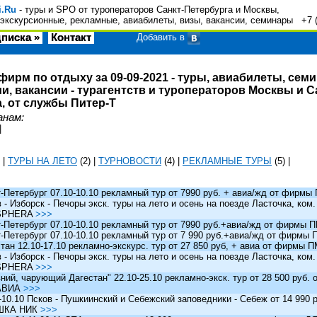
i.Ru
- туры и SPO от туроператоров Санкт-Петербурга и Москвы,
экскурсионные, рекламные, авиабилеты, визы, вакансии, семинары +7 
писка »
Контакт
Добавить в
фирм по отдыху за 09-09-2021 - туры, авиабилеты, сем
и, вакансии - турагентств и туроператоров Москвы и С
, от службы Питер-Т
анам:
|
|
ТУРЫ НА ЛЕТО
(2)
|
ТУРНОВОСТИ
(4)
|
РЕКЛАМНЫЕ ТУРЫ
(5)
|
Петербург 07.10-10.10 рекламный тур от 7990 руб. + авиа/жд от фирм
 Изборск - Печоры экск. туры на лето и осень на поезде Ласточка, ком
SPHERA
>>>
Петербург 07.10-10.10 рекламный тур от 7990 руб.+авиа/жд от фирмы
Петербург 07.10-10.10 рекламный тур от 7 990 руб.+авиа/жд от фирмы
ан 12.10-17.10 рекламно-экскурс. тур от 27 850 руб, + авиа от фирмы 
 Изборск - Печоры экск. туры на лето и осень на поезде Ласточка, ком
SPHERA
>>>
й, чарующий Дагестан" 22.10-25.10 рекламно-экск. тур от 28 500 руб.
АВИА
>>>
0.10 Псков - Пушкиинский и Себежский заповедники - Себеж от 14 990 р
ШКА НИК
>>>