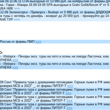
я 04.11-06.11 СПА-выходные от 13 990 руб. на ноябрьские от фирм
 - Горки - Извара 18.09-19.09 SPA выходные в Gorki Golf&Resort 4* от 8 
ШКА НИК
>>>
12.09 Зеленогорск - Приморск - Выборг от 5 990 руб. от фирмы ДЯДЮ
туры c октябрь по декабрь - возврат до 20 000 руб. - бронируйте до 14
АНА ТУР
>>>
России от фирмы ПМП
>>>
О:
 Изборск - Печоры экск. туры на лето и осень на поезде Ласточка, ком
SPHERA
>>>
 Изборск - Печоры экск. туры на лето и осень на поезде Ласточка, ком
SPHERA
>>>
 Сент "Правила тура с домашними питомцами. Горные лыжи в РФ зимо
проверки МСБ в 2022" _, от фирмы ПИТЕР-Т
>>>
 Сент "Правила тура с домашними питомцами. Горные лыжи в РФ зимо
проверки МСБ в 2022" , от фирмы ПИТЕР-Т
>>>
 Сент "Правила тура с домашними питомцами. Горные лыжи в РФ зимо
проверки МСБ в 2022" -, от фирмы ПИТЕР-Т
>>>
 Сент "Правила тура с домашними питомцами. Горные лыжи в РФ зимо
проверки МСБ в 2022" ,- от фирмы ПИТЕР-Т
>>>