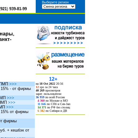
Выберите регион
(
921
)
939-81-99
инары,
анкт-
12+
ы ПМП
>>>
на
18 Oct 2022
20:56
12
spo за 24 часа
. 15% - от фирмы
40 269
просмотров
зарег. пользователи:
36 959
по всей России
 ПМП
>>>
4 360
по Москве и МО
 ПМП
>>>
11 846
по СПб и Сев-Зап
ПМП
>>>
14 371
по РФ без столиц
6 382
по Сибири и ДВ
. 15% от фирмы
 от фирмы
уб. + кешбэк от