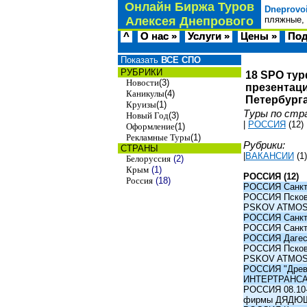
Онлайн Биржа Туров
Dneprovo
Алексея Днепрового
пляжные, 
^
О нас »
Услуги »
Цены »
Под
Показать
ВСЕ СПО
РУБРИКИ
18 SPO тур
Новости
(3)
презентаци
Каникулы
(4)
Петербурга
Круизы
(1)
Туры по стр
Новый Год
(3)
|
РОССИЯ
(12)
Оформление
(1)
Рекламные Туры
(1)
Рубрики:
СТРАНЫ
|
ВАКАНСИИ
(1)
Белоруссия
(2)
Крым
(1)
РОССИЯ (12)
Россия
(18)
РОССИЯ Санкт-
РОССИЯ Псков -
PSKOV ATMO
РОССИЯ Санкт-
РОССИЯ Санкт-
РОССИЯ Дагест
РОССИЯ Псков -
PSKOV ATMO
РОССИЯ "Древни
ИНТЕРТРАНС
РОССИЯ 08.10-1
фирмы ДЯДЮ