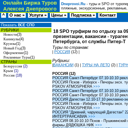
Онлайн Биржа Туров
Dneprovoi.Ru
- туры и SPO от туропе
Алексея Днепрового
пляжные, экскурсионные, рекламные,
^
О нас »
Услуги »
Цены »
Подписка »
Контакт
Показать
ВСЕ СПО
РУБРИКИ
18 SPO турфирм по отдыху за 09
Новости
(3)
презентации, вакансии - тураге
Каникулы
(4)
Петербурга, от службы Питер-Т
Круизы
(1)
Туры по странам:
Новый Год
(3)
|
РОССИЯ
(12)
|
Оформление
(1)
Рекламные Туры
(1)
Рубрики:
СТРАНЫ
|
ВАКАНСИИ
(1)
|
ТУРЫ НА ЛЕТО
(2)
|
ТУР
Белоруссия
(2)
Крым
(1)
РОССИЯ (12)
Россия
(18)
РОССИЯ Санкт-Петербург 07.10-10.10 рек
РОССИЯ Псков - Изборск - Печоры экск. ту
PSKOV ATMOSPHERA
>>>
РОССИЯ Санкт-Петербург 07.10-10.10 рек
РОССИЯ Санкт-Петербург 07.10-10.10 рек
РОССИЯ Дагестан 12.10-17.10 рекламно-эк
РОССИЯ Псков - Изборск - Печоры экск. ту
PSKOV ATMOSPHERA
>>>
РОССИЯ "Древний, чарующий Дагестан" 22.1
ИНТЕРТРАНСАВИА
>>>
РОССИЯ 08.10-10.10 Псков - Пушкиинский и
фирмы ДЯДЮШКА НИК
>>>